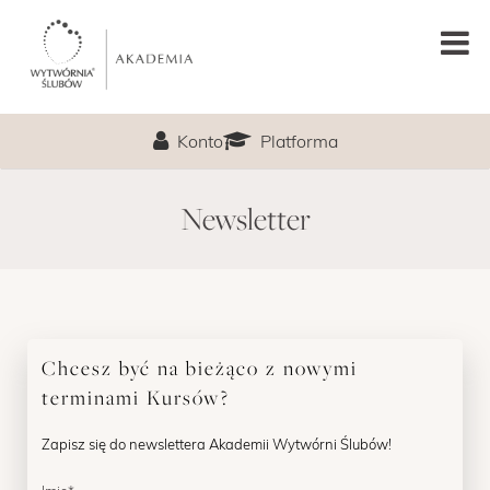
GŁÓWNA
Konto
Platforma
PODCAST
Newsletter
LEKCJA PRÓBNA
O MNIE
PROGRAM
Chcesz być na bieżąco z nowymi
terminami Kursów?
TERMIN
Zapisz się do newslettera Akademii Wytwórni Ślubów!
CENA