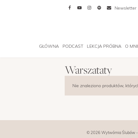
Newsletter
GŁÓWNA
PODCAST
LEKCJA PRÓBNA
O MNI
Warszataty
Nie znaleziono produktów, któryc
© 2026 Wytwórnia Ślubów - Ku