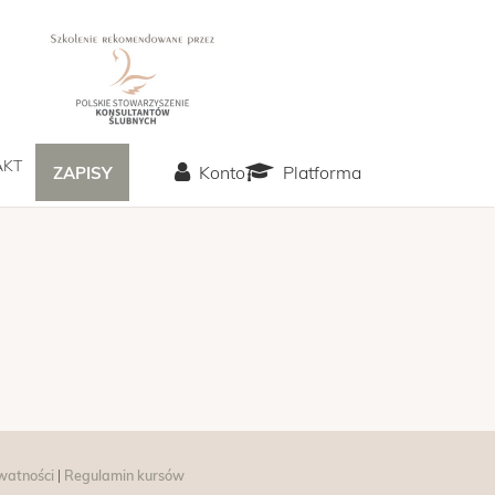
AKT
Konto
Platforma
ZAPISY
watności
|
Regulamin kursów