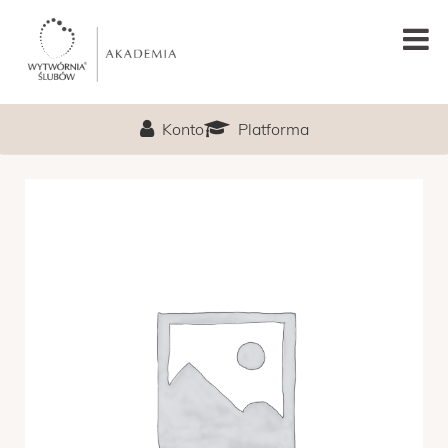
GŁÓWNA
Konto
Platforma
PODCAST
LEKCJA PRÓBNA
O MNIE
PROGRAM
TERMIN
CENA