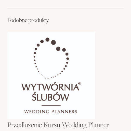
+
ŚlubnyBox
-
Podobne produkty
Edycja
2026.10
-
Opłata
końcowa
Przedłużenie Kursu Wedding Planner