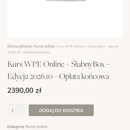
OPINIE
MENTORING
FAQ
Strona główna
/
Kursy online
/ Kurs WPE Online + ŚlubnyBox – Edycja
KONTAKT
2026.10 – Opłata końcowa
Kurs WPE Online + ŚlubnyBox –
ZAPISY
Edycja 2026.10 – Opłata końcowa
2390,00
zł
ilość
DODAJ DO KOSZYKA
Kurs
WPE
Kategoria:
Kursy online
Online