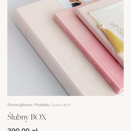
OPINIE
MENTORING
FAQ
KONTAKT
ZAPISY
Strona główna
/
Produkty
/ Ślubny BOX
Ślubny BOX
390,00
zł