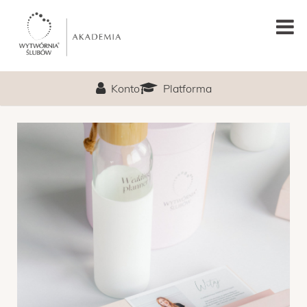
GŁÓWNA
Konto
Platforma
PODCAST
LEKCJA PRÓBNA
O MNIE
PROGRAM
TERMIN
CENA