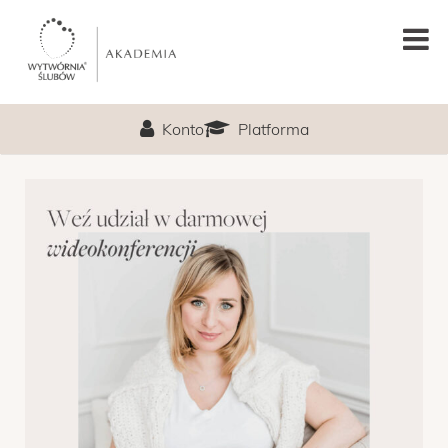
GŁÓWNA
Konto
Platforma
PODCAST
LEKCJA PRÓBNA
O MNIE
PROGRAM
TERMIN
CENA