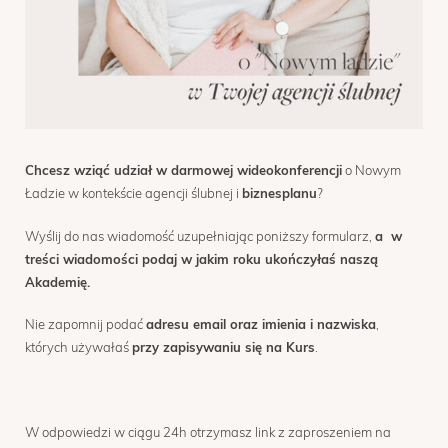
OPINIE
MENTORING
FAQ
KONTAKT
Chcesz wziąć udział w darmowej wideokonferencji
o Nowym
Ładzie w kontekście agencji ślubnej i
biznesplanu
?
ZAPISY
Wyślij do nas wiadomość uzupełniając poniższy formularz,
a w
treści wiadomości podaj w jakim roku ukończyłaś naszą
Akademię.
Nie zapomnij podać
adresu email oraz imienia i nazwiska
,
których używałaś
przy zapisywaniu się na Kurs
.
W odpowiedzi w ciągu 24h otrzymasz link z zaproszeniem na