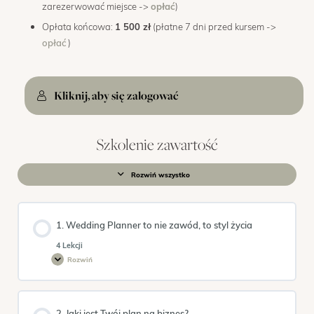
zarezerwować miejsce ->
opłać
)
OPINIE
Opłata końcowa:
1 500 zł
(płatne 7 dni przed kursem ->
opłać
)
MENTORING
FAQ
Kliknij, aby się zalogować
KONTAKT
Szkolenie zawartość
ZAPISY
Rozwiń wszystko
Moduły
1. Wedding Planner to nie zawód, to styl życia
4 Lekcji
Rozwiń
1.
Wedding
Planner
to
nie
zawód,
2. Jaki jest Twój plan na biznes?
to