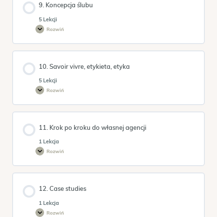
9. Koncepcja ślubu
5 Lekcji
Rozwiń
9.
Koncepcja
ślubu
10. Savoir vivre, etykieta, etyka
5 Lekcji
Rozwiń
10.
Savoir
vivre,
etykieta,
etyka
11. Krok po kroku do własnej agencji
1 Lekcja
Rozwiń
11.
Krok
po
kroku
do
własnej
12. Case studies
agencji
1 Lekcja
Rozwiń
12.