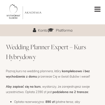
GŁÓWNA
Konto
Platforma
PODCAST
Wedding Planner Expert – Kurs
LEKCJA PRÓBNA
Hybrydowy
O MNIE
Poznaj kurs na wedding plannera, który
kompleksowo i bez
PROGRAM
wychodzenia z domu
przeniesie Cię w świat ślubów i wesel!
TERMIN
Aby zapisać się na kurs
, wystarczy, że zarejestrujesz swoje
uczestnictwo. Opłata 2390 zł jest
podzielona na 2 transze:
CENA
Opłata rezerwacyjna:
890 zł
(płatne teraz, aby