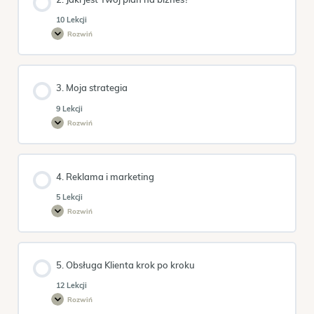
styl
życia
10 Lekcji
Rozwiń
2.
Jaki
jest
Twój
plan
na
3. Moja strategia
biznes?
9 Lekcji
Rozwiń
3.
Moja
strategia
4. Reklama i marketing
5 Lekcji
Rozwiń
4.
Reklama
i
marketing
5. Obsługa Klienta krok po kroku
12 Lekcji
Rozwiń
5.
Obsługa