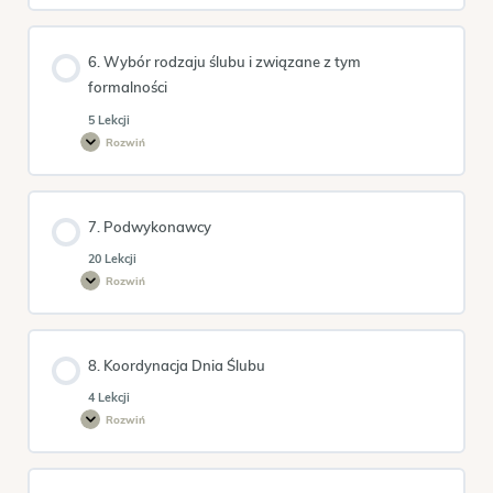
Klienta
krok
po
kroku
6. Wybór rodzaju ślubu i związane z tym
formalności
5 Lekcji
Rozwiń
6.
Wybór
rodzaju
ślubu
i
związane
7. Podwykonawcy
z
tym
formalności
20 Lekcji
Rozwiń
7.
Podwykonawcy
8. Koordynacja Dnia Ślubu
4 Lekcji
Rozwiń
8.
Koordynacja
Dnia
Ślubu