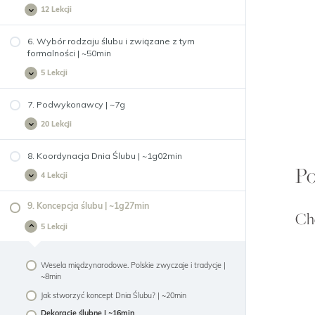
~2g40min
12 Lekcji
5.
Rozwiń
Obsługa
Klienta
krok
6. Wybór rodzaju ślubu i związane z tym
po
formalności | ~50min
kroku
|
5 Lekcji
6.
Rozwiń
~4g43min
Wybór
rodzaju
ślubu
7. Podwykonawcy | ~7g
i
związane
20 Lekcji
7.
Rozwiń
z
Podwykonawcy
tym
|
formalności
~7g
8. Koordynacja Dnia Ślubu | ~1g02min
|
Po
~50min
4 Lekcji
8.
Rozwiń
Koordynacja
Dnia
Ślubu
9. Koncepcja ślubu | ~1g27min
Chc
|
~1g02min
5 Lekcji
9.
Zwiń
Koncepcja
ślubu
|
Wesela międzynarodowe. Polskie zwyczaje i tradycje |
~1g27min
~8min
Jak stworzyć koncept Dnia Ślubu? | ~20min
Dekoracje ślubne | ~16min