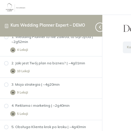
De
Kurs Wedding Planner Expert – DEMO
1. Wedding Planner to nie zawód, to styl życia |
~2g52min
Ku
4 Lekcji
1.
Rozwiń
Wedding
Planner
to
2. Jaki jest Twój plan na biznes? | ~4g01min
nie
zawód,
10 Lekcji
2.
Rozwiń
to
Jaki
styl
jest
życia
Twój
3. Moja strategia | ~4g20min
|
plan
~2g52min
na
9 Lekcji
3.
Rozwiń
biznes?
Moja
|
strategia
~4g01min
|
4. Reklama i marketing | ~2g40min
~4g20min
5 Lekcji
4.
Rozwiń
Reklama
i
marketing
5. Obsługa Klienta krok po kroku | ~4g43min
|