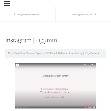
Poprzednia Moduł
Następna Lekcja
Instagram | ~1g7min
Kurs Wedding Planner Expert – DEMO
4. Reklama i marketing | ~2g40min
Instagram