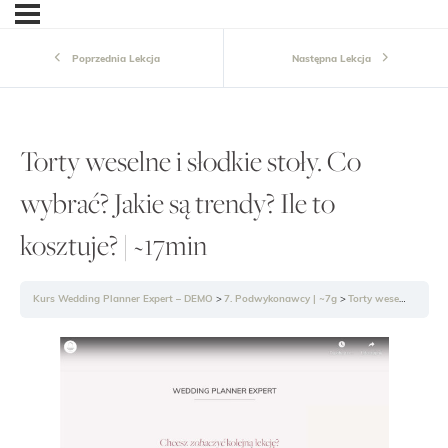
Poprzednia Lekcja
Następna Lekcja
Torty weselne i słodkie stoły. Co
wybrać? Jakie są trendy? Ile to
kosztuje? | ~17min
Kurs Wedding Planner Expert – DEMO
7. Podwykonawcy | ~7g
Torty weselne i słodkie stoły. Co wybrać? Jakie są trendy? Ile to kosztuje? | ~17min