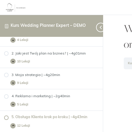
W
Kurs Wedding Planner Expert – DEMO
1. Wedding Planner to nie zawód, to styl życia |
~2g52min
o
4 Lekcji
1.
Rozwiń
Wedding
Planner
to
2. Jaki jest Twój plan na biznes? | ~4g01min
nie
zawód,
10 Lekcji
2.
Rozwiń
Ku
to
Jaki
styl
jest
życia
Twój
3. Moja strategia | ~4g20min
|
plan
~2g52min
na
9 Lekcji
3.
Rozwiń
biznes?
Moja
|
strategia
~4g01min
|
4. Reklama i marketing | ~2g40min
~4g20min
5 Lekcji
4.
Rozwiń
Reklama
i
marketing
5. Obsługa Klienta krok po kroku | ~4g43min
|
~2g40min
12 Lekcji
5.
Zwiń
Obsługa