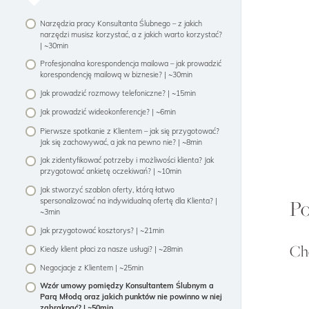
Klienta
krok
Narzędzia pracy Konsultanta Ślubnego – z jakich
po
kroku
narzędzi musisz korzystać, a z jakich warto korzystać?
|
| ~30min
~4g43min
Profesjonalna korespondencja mailowa – jak prowadzić
korespondencję mailową w biznesie? | ~30min
Jak prowadzić rozmowy telefoniczne? | ~15min
Jak prowadzić wideokonferencje? | ~6min
Pierwsze spotkanie z Klientem – jak się przygotować?
Jak się zachowywać, a jak na pewno nie? | ~8min
Jak zidentyfikować potrzeby i możliwości klienta? Jak
przygotować ankietę oczekiwań? | ~10min
Jak stworzyć szablon oferty, którą łatwo
Po
spersonalizować na indywidualną ofertę dla Klienta? |
~3min
Jak przygotować kosztorys? | ~21min
Chc
Kiedy klient płaci za nasze usługi? | ~28min
Negocjacje z Klientem | ~25min
Wzór umowy pomiędzy Konsultantem Ślubnym a
Parą Młodą oraz jakich punktów nie powinno w niej
zabraknąć? | ~50min