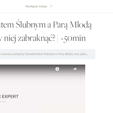
Następna Lekcja
em Ślubnym a Parą Młodą
 niej zabraknąć? | ~50min
mowy pomiędzy Konsultantem Ślubnym a Parą Młodą oraz jakich punktów nie powinno w niej zabraknąć? | ~50min