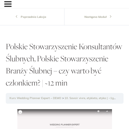
Poprzednia Lekcja
Następna Moduł
Polskie Stowarzyszenie Konsultantów
Ślubnych, Polskie Stowarzyszenie
Branży Ślubnej – czy warto być
członkiem? | ~12 min
Kurs Wedding Planner Expert – DEMO
10. Savoir vivre, etykieta, etyka | ~1g37min
Po