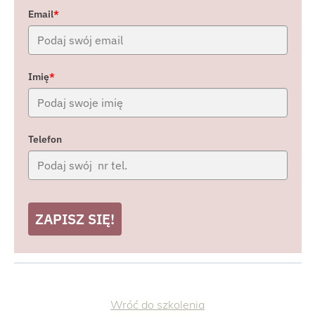
Email
*
Imię
*
Telefon
ZAPISZ SIĘ!
Wróć do szkolenia